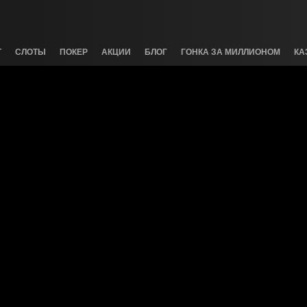
Т
СЛОТЫ
ПОКЕР
АКЦИИ
БЛОГ
ГОНКА ЗА МИЛЛИОНОМ
КА