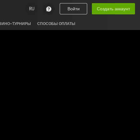
RU
Войти
Создать аккаунт
English
ЗИНО-ТУРНИРЫ
СПОСОБЫ ОПЛАТЫ
Eesti
Русский