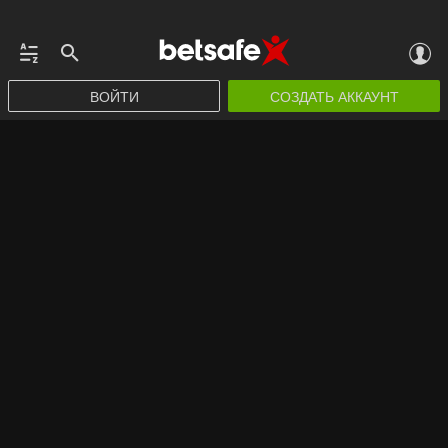
ВОЙТИ
СОЗДАТЬ АККАУНТ