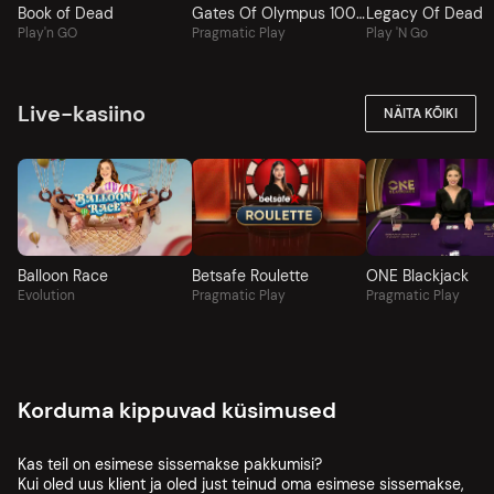
Book of Dead
Gates Of Olympus 1000
Legacy Of Dead
Play'n GO
Pragmatic Play
Play 'N Go
Live-kasiino
NÄITA KÕIKI
Balloon Race
Betsafe Roulette
ONE Blackjack
Evolution
Pragmatic Play
Pragmatic Play
Korduma kippuvad küsimused
Kas teil on esimese sissemakse pakkumisi?
Kui oled uus klient ja oled just teinud oma esimese sissemakse,