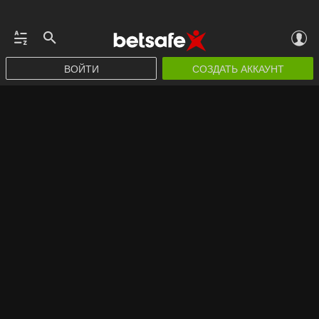
ВОЙТИ
СОЗДАТЬ АККАУНТ