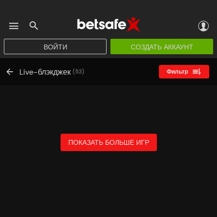
ВОЙТИ
СОЗДАТЬ АККАУНТ
И LIVE
КИБЕРСПОРТ
СЛОТЫ
ПОКЕР
АКЦИИ
Live-блэкджек
(53)
Фильтр
ПОКАЗАТЬ БОЛЬШЕ ИГР