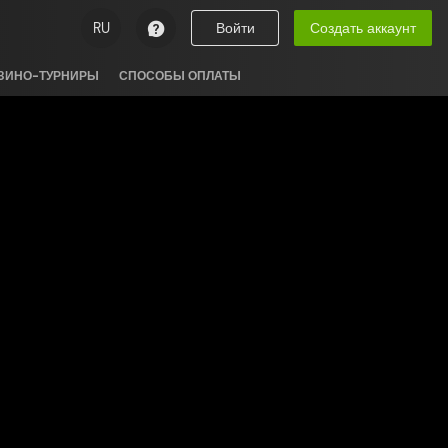
RU
Войти
Создать аккаунт
English
ЗИНО-ТУРНИРЫ
СПОСОБЫ ОПЛАТЫ
Eesti
Русский