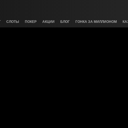
Т
СЛОТЫ
ПОКЕР
АКЦИИ
БЛОГ
ГОНКА ЗА МИЛЛИОНОМ
КА