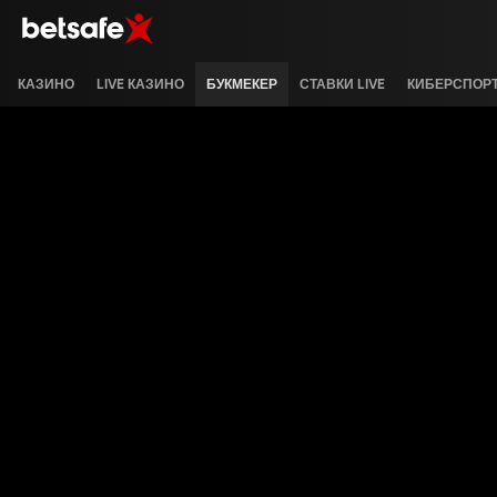
КАЗИНО
LIVE КАЗИНО
БУКМЕКЕР
СТАВКИ LIVE
КИБЕРСПОР