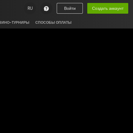
RU
Войти
Создать аккаунт
English
ЗИНО-ТУРНИРЫ
СПОСОБЫ ОПЛАТЫ
Eesti
Русский