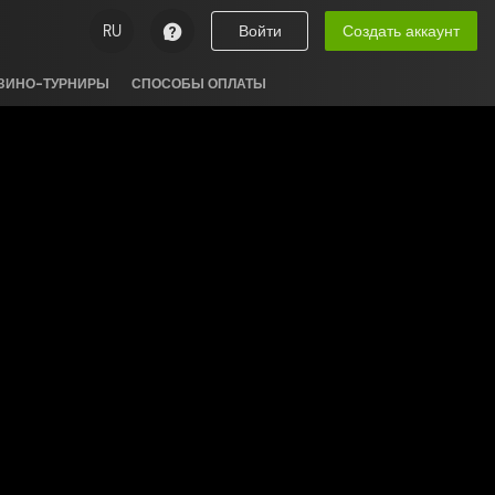
RU
Войти
Создать аккаунт
English
ЗИНО-ТУРНИРЫ
СПОСОБЫ ОПЛАТЫ
Eesti
Русский