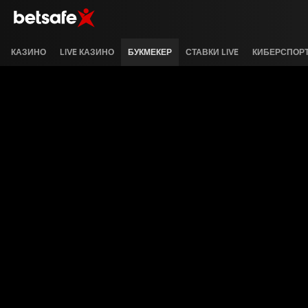
КАЗИНО
LIVE КАЗИНО
БУКМЕКЕР
СТАВКИ LIVE
КИБЕРСПОР