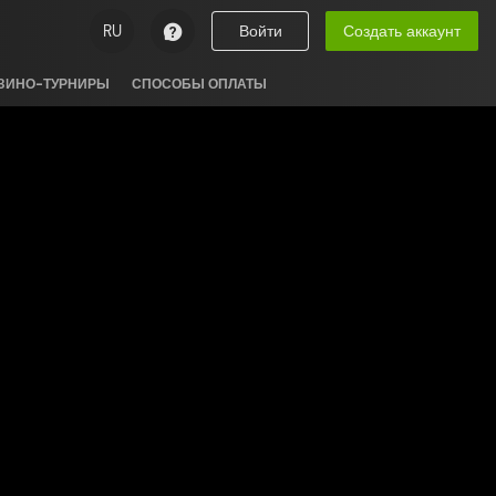
RU
Войти
Создать аккаунт
English
ЗИНО-ТУРНИРЫ
СПОСОБЫ ОПЛАТЫ
Eesti
Русский