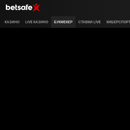
КАЗИНО
LIVE КАЗИНО
БУКМЕКЕР
СТАВКИ LIVE
КИБЕРСПОР