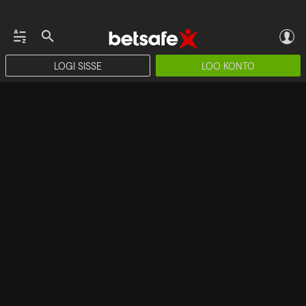
LOGI SISSE
LOO KONTO