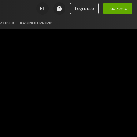
ET
Logi sisse
Loo konto
English
ALUSED
KASIINOTURNIIRID
Eesti
Русский