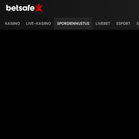
KASIINO
LIVE-KASIINO
SPORDIENNUSTUS
LIVEBET
ESPORT
S