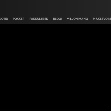
LOTID
POKKER
PAKKUMISED
BLOGI
MILJONIMÄNG
MAKSEVÕIM