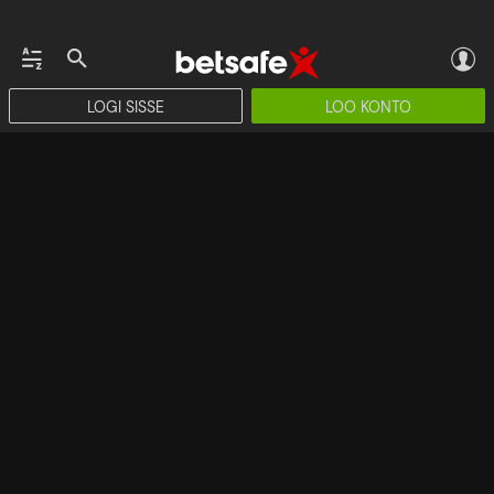
LOGI SISSE
LOO KONTO