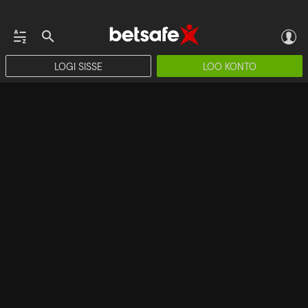
LOGI SISSE
LOO KONTO