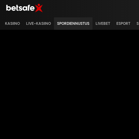
KASIINO
LIVE-KASIINO
SPORDIENNUSTUS
LIVEBET
ESPORT
S