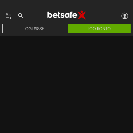
LOGI SISSE
LOO KONTO