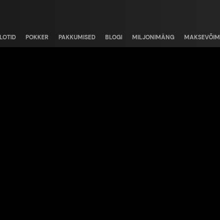
LOTID
POKKER
PAKKUMISED
BLOGI
MILJONIMÄNG
MAKSEVÕIM