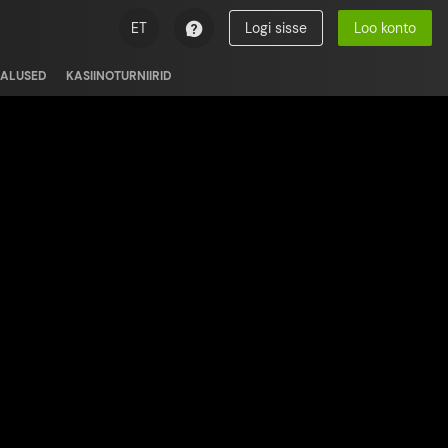
ET
Logi sisse
Loo konto
English
ALUSED
KASIINOTURNIIRID
Eesti
Русский