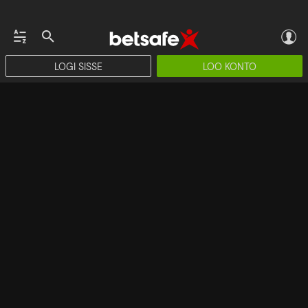
LOGI SISSE
LOO KONTO