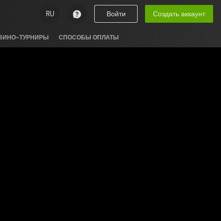
RU
Войти
Создать аккаунт
English
ЗИНО-ТУРНИРЫ
СПОСОБЫ ОПЛАТЫ
Eesti
Русский