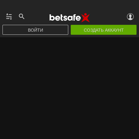
ВОЙТИ
СОЗДАТЬ АККАУНТ