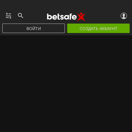
ВОЙТИ
СОЗДАТЬ АККАУНТ