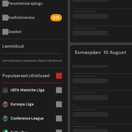
Panustamise ajalugu
Koefivõimendus
246
Seaded
Lemmikud
Esmaspäev
10 August
Lemmikutesse lisamiseks klõpsa täheikoonil
Populaarsed võistlused
UEFA Meistrite Liiga
Euroopa Liiga
Conference League