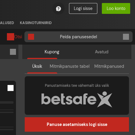
Logi sisse
Loo konto
ALUSED
KASIINOTURNIIRID
Otsi
Peida panusesedel
Kupong
Avatud
Üksik
Mitmikpanuste tabel
Mitmikpanused
Panustamiseks tee vähemalt üks valik
Panuse asetamiseks logi sisse