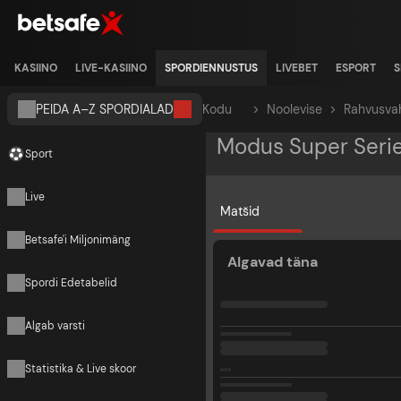
KASIINO
LIVE-KASIINO
SPORDIENNUSTUS
LIVEBET
ESPORT
S
PEIDA A–Z SPORDIALAD
Kodu
>
Noolevise
>
Rahvusvah
Modus Super Seri
Sport
Live
Matšid
Betsafe'i Miljonimäng
Algavad täna
Spordi Edetabelid
Algab varsti
Statistika & Live skoor