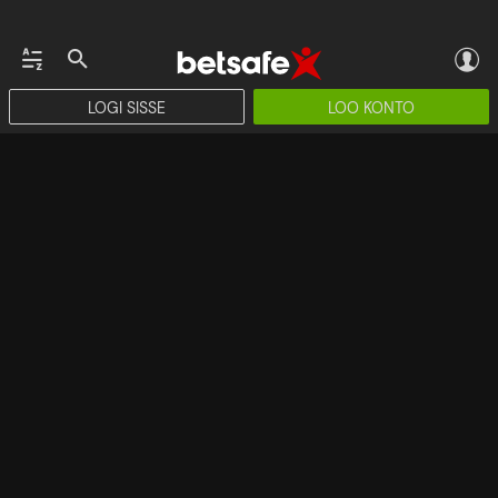
LOGI SISSE
LOO KONTO