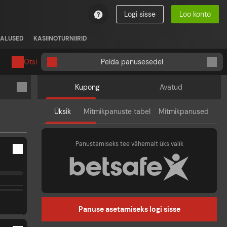
Logi sisse
Loo konto
ALUSED
KASIINOTURNIIRID
Otsi
Peida panusesedel
Kupong
Avatud
Üksik
Mitmikpanuste tabel
Mitmikpanused
Panustamiseks tee vähemalt üks valik
Panuse asetamiseks logi sisse