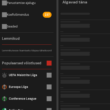
Algavad täna
Panustamise ajalugu
Koefivõimendus
237
Seaded
Lemmikud
Lemmikutesse lisamiseks klõpsa täheikoonil
Populaarsed võistlused
UEFA Meistrite Liiga
Euroopa Liiga
Conference League