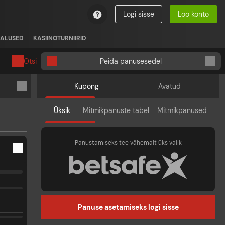
Logi sisse
Loo konto
ALUSED
KASIINOTURNIIRID
Otsi
Peida panusesedel
Kupong
Avatud
Üksik
Mitmikpanuste tabel
Mitmikpanused
Panustamiseks tee vähemalt üks valik
Panuse asetamiseks logi sisse