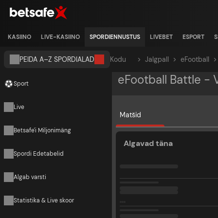
KASIINO
LIVE-KASIINO
SPORDIENNUSTUS
LIVEBET
ESPORT
S
PEIDA A–Z SPORDIALAD
Kodu
>
Jalgpall
>
eFootball
>
eFootball Battle -
Sport
Live
Matšid
Betsafe'i Miljonimäng
Algavad täna
Spordi Edetabelid
Algab varsti
Statistika & Live skoor