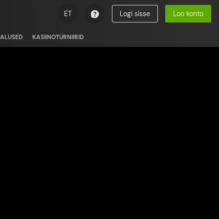
ET
Logi sisse
Loo konto
English
ALUSED
KASIINOTURNIIRID
Eesti
Русский