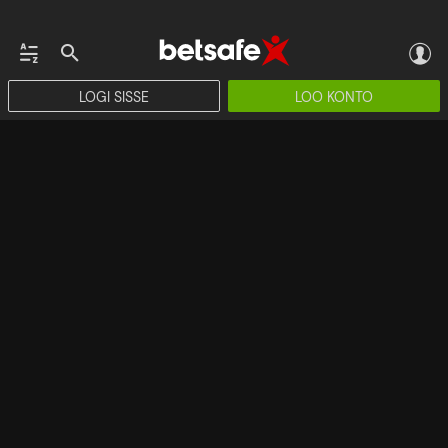
LOGI SISSE
LOO KONTO