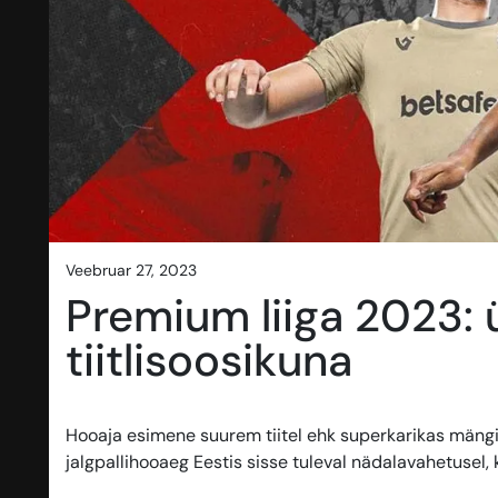
veebruar 27, 2023
Premium liiga 2023: ü
tiitlisoosikuna
Hooaja esimene suurem tiitel ehk superkarikas mängit
jalgpallihooaeg Eestis sisse tuleval nädalavahetusel