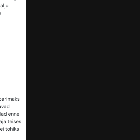
alju
s
 parimaks
aavad
alad enne
aja teises
ei tohiks