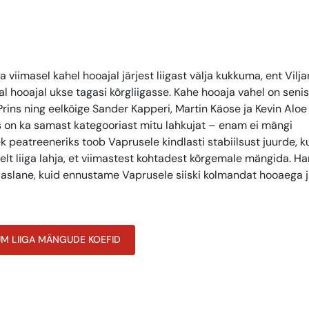
iimasel kahel hooajal järjest liigast välja kukkuma, ent Vilja
l hooajal ukse tagasi kõrgliigasse. Kahe hooaja vahel on seni
rins ning eelkõige Sander Kapperi, Martin Käose ja Kevin Aloe
s on ka samast kategooriast mitu lahkujat – enam ei mängi
k peatreeneriks toob Vaprusele kindlasti stabiilsust juurde, k
 liiga lahja, et viimastest kohtadest kõrgemale mängida. Ha
kaaslane, kuid ennustame Vaprusele siiski kolmandat hooaega j
UM LIIGA MÄNGUDE KOEFID