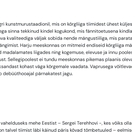
kunstmurustaadionil, mis on kõrgliiga tiimidest ühest küljes
ga sinna tekkinud kindel kogukond, mis fännitoetusena kindlas
va kvaliteediga väljak sobida nende mängustiiliga, mis parat
ängimist. Harju meeskonnas on mitmeid endiseid kõrgliiga män
ud madalamates liigades ning kogemuse, elevuse ja innu pooles
ust. Sellegipoolest ei tundu meeskonnas pikemas plaanis olev
üheksandast kohast väga kõrgemale vaadata. Vaprusega võitlev
ab debüüthooajal pärnakatest jagu.
l vahelduseks mehe Eestist – Sergei Terehhovi -, kes võiks olla
n talvel tiimist läbi käinud päris kõvad tõmbetuuled – eelmi