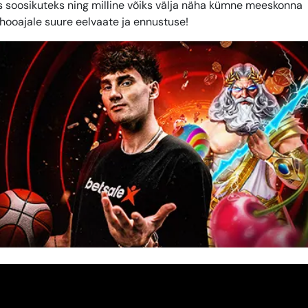
 soosikuteks ning milline võiks välja näha kümne meeskonna
 hooajale suure eelvaate ja ennustuse!