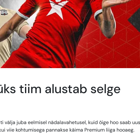
ks tiim alustab selge
i välja juba eelmisel nädalavahetusel, kuid õige hoo saab uu
, kui viie kohtumisega pannakse käima Premium liiga hooaeg.