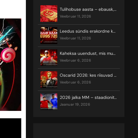
Tulihobuse aasta – ebausk, õnn ja kuumad keerutused
veebruar 11, 2026
Leedus sündis erakordne kasiinovõit ligi miljoni euro eest
veebruar 11, 2026
Kaheksa uuendust, mis muudavad 2026. aasta taliolümpiamängude vaatamist ja seal võistlemist
veebruar 6, 2026
Oscarid 2026: kes riisuvad koore?
veebruar 6, 2026
2026 jalka MM – staadionite asukohad
jaanuar 19, 2026