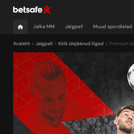
Jalka MM
Jalgpall
Muud spordialad
Avaleht
Jalgpall
Kõik ülejäänud liigad
Premium lii