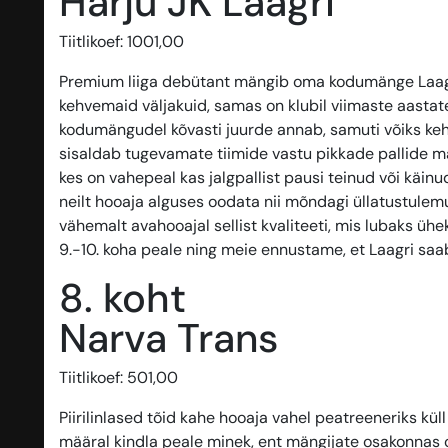
Harju JK Laagri
Tiitlikoef: 1001,00
Premium liiga debütant mängib oma kodumänge Laagri 
kehvemaid väljakuid, samas on klubil viimaste aastate
kodumängudel kõvasti juurde annab, samuti võiks keh
sisaldab tugevamate tiimide vastu pikkade pallide m
kes on vahepeal kas jalgpallist pausi teinud või käin
neilt hooaja alguses oodata nii mõndagi üllatustulem
vähemalt avahooajal sellist kvaliteeti, mis lubaks 
9.-10. koha peale ning meie ennustame, et Laagri sa
8. koht
Narva Trans
Tiitlikoef: 501,00
Piirilinlased tõid kahe hooaja vahel peatreeneriks kül
määral kindla peale minek, ent mängijate osakonnas o