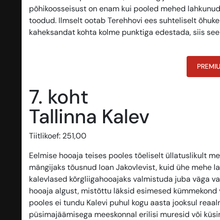
põhikoosseisust on enam kui pooled mehed lahkunud ni
toodud. Ilmselt ootab Terehhovi ees suhteliselt õhuk
kaheksandat kohta kolme punktiga edestada, siis see
PREMI
7. koht
Tallinna Kalev
Tiitlikoef: 251,00
Eelmise hooaja teises pooles tõeliselt üllatuslikult 
mängijaks tõusnud Ioan Jakovlevist, kuid ühe mehe l
kalevlased kõrgliigahooajaks valmistuda juba väga v
hooaja algust, mistõttu läksid esimesed kümmekond voo
pooles ei tundu Kalevi puhul kogu aasta jooksul reaal
püsimajäämisega meeskonnal erilisi muresid või küsi