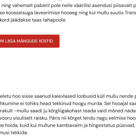
ng vähemalt paberil pole neile väärilisi asendusi piisavalt p
ese koosseisuga laveerimise hooaeg ning kui mullu suutis Tran
kord jäädakse taas tahapoole.
UM LIIGA MÄNGUDE KOEFID
meeletu hoo sisse saanud kalevlased loobusid küll mullu nende
ahkumine ei tohiks head tekkinud hoogu murda. Sel hooajal s
arakult -mullu saadi ju kõrgliigakohast teada vaid mõned näd
ru sisuliselt raisku. Päris nii kõrget lendu nagu eelmise hoo
ne hoida, kuid kui mullune kambavaim ja hingestatus püsivad, 
musi tekkida.