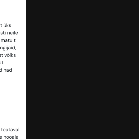
t üks
ti neile
amatult
gijaid,
t võiks
at
ad nad
 teataval
se hooaja