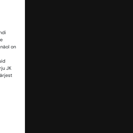
ndi
se
 näol on
uid
rju JK
ärjest