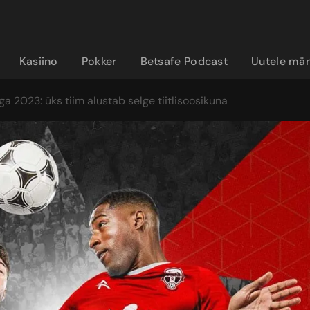
Kasiino
Pokker
Betsafe Podcast
Uutele män
ga 2023: üks tiim alustab selge tiitlisoosikuna