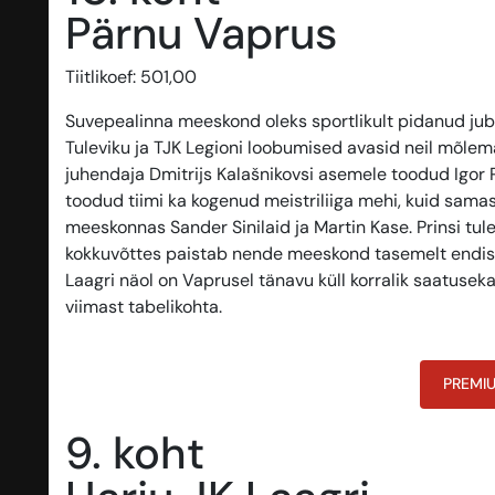
Pärnu Vaprus
Tiitlikoef: 501,00
Suvepealinna meeskond oleks sportlikult pidanud juba v
Tuleviku ja TJK Legioni loobumised avasid neil mõlema
juhendaja Dmitrijs Kalašnikovsi asemele toodud Igor P
toodud tiimi ka kogenud meistriliiga mehi, kuid sama
meeskonnas Sander Sinilaid ja Martin Kase. Prinsi tule
kokkuvõttes paistab nende meeskond tasemelt endiselt
Laagri näol on Vaprusel tänavu küll korralik saatuse
viimast tabelikohta.
PREMI
9. koht