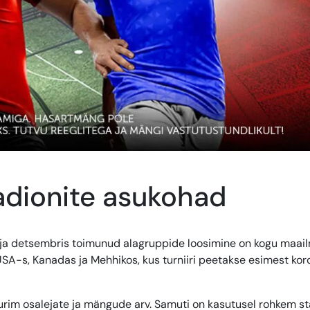
adionite asukohad
t ja detsembris toimunud alagruppide loosimine on kogu maai
USA-s, Kanadas ja Mehhikos, kus turniiri peetakse esimest ko
uurim osalejate ja mängude arv. Samuti on kasutusel rohkem s