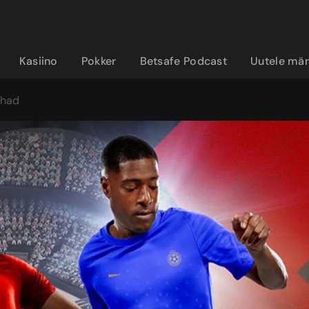
Kasiino
Pokker
Betsafe Podcast
Uutele män
ohad