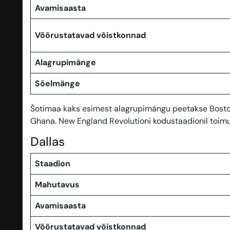
Avamisaasta
Võõrustatavad võistkonnad
Alagrupimänge
Sõelmänge
Šotimaa kaks esimest alagrupimängu peetakse Bostoni
Ghana. New England Revolutioni kodustaadionil toim
Dallas
Staadion
Mahutavus
Avamisaasta
Võõrustatavad võistkonnad