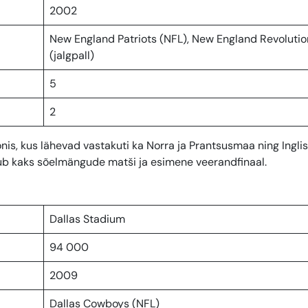
2002
New England Patriots (NFL), New England Revolutio
(jalgpall)
5
2
s, kus lähevad vastakuti ka Norra ja Prantsusmaa ning Ingli
ub kaks sõelmängude matši ja esimene veerandfinaal.
Dallas Stadium
94 000
2009
Dallas Cowboys (NFL)