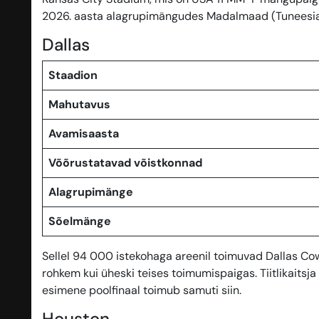
2026. aasta alagrupimängudes Madalmaad (Tuneesia v
Dallas
Staadion
Mahutavus
Avamisaasta
Võõrustatavad võistkonnad
Alagrupimänge
Sõelmänge
Sellel 94 000 istekohaga areenil toimuvad Dallas C
rohkem kui üheski teises toimumispaigas. Tiitlikaits
esimene poolfinaal toimub samuti siin.
Houston