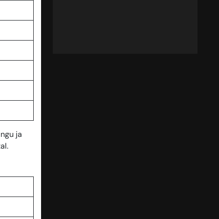
ngu ja
al.