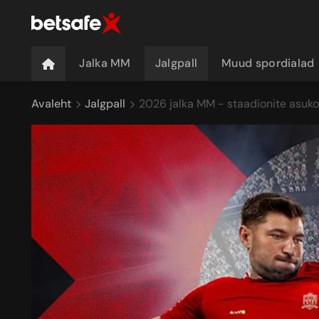
Jalka MM
Jalgpall
Muud spordialad
Avaleht
Jalgpall
2026 jalka MM - staadionite asuk