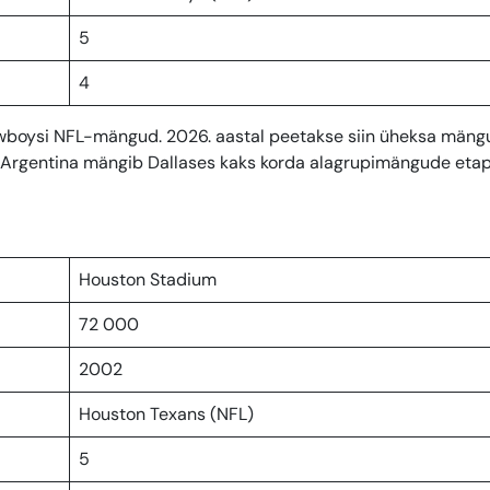
5
4
owboysi NFL-mängud. 2026. aastal peetakse siin üheksa mäng
ja Argentina mängib Dallases kaks korda alagrupimängude etap
Houston Stadium
72 000
2002
Houston Texans (NFL)
5