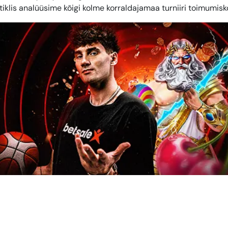
rtiklis analüüsime kõigi kolme korraldajamaa turniiri toimumisko