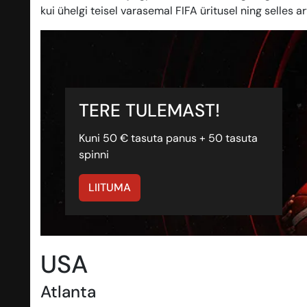
kui ühelgi teisel varasemal FIFA üritusel ning selles a
TERE TULEMAST!
Kuni 50 € tasuta panus + 50 tasuta
spinni
LIITUMA
USA
Atlanta