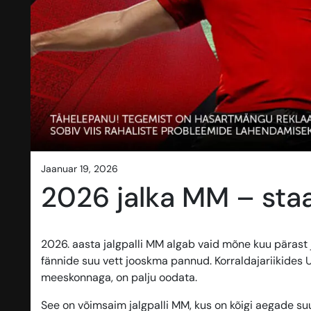
jaanuar 19, 2026
2026 jalka MM – sta
2026. aasta jalgpalli MM algab vaid mõne kuu päras
fännide suu vett jooskma pannud. Korraldajariikides 
meeskonnaga, on palju oodata.
See on võimsaim jalgpalli MM, kus on kõigi aegade s