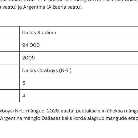
astu) ja Argentina (Alžeeria vastu).
Dallas Stadium
94 000
2009
Dallas Cowboys (NFL)
5
4
owboysi NFL-mängud. 2026. aastal peetakse siin üheksa mäng
ja Argentina mängib Dallases kaks korda alagrupimängude etap