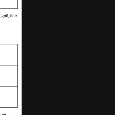
gali, ühe
s ning