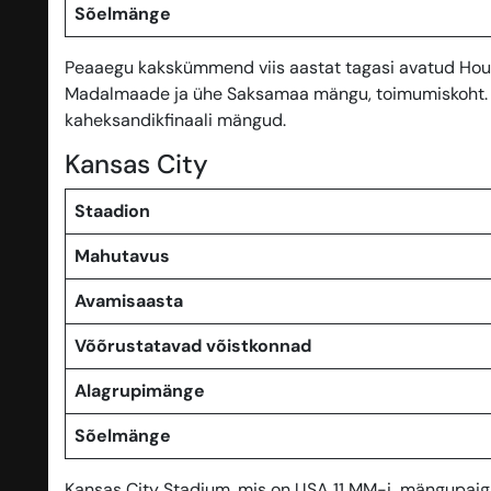
Sõelmänge
Peaaegu kakskümmend viis aastat tagasi avatud Houst
Madalmaade ja ühe Saksamaa mängu, toimumiskoht. T
kaheksandikfinaali mängud.
Kansas City
Staadion
Mahutavus
Avamisaasta
Võõrustatavad võistkonnad
Alagrupimänge
Sõelmänge
Kansas City Stadium, mis on USA 11 MM-i mängupaigast