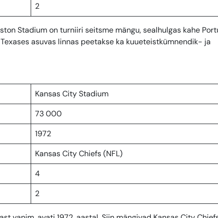
2
on Stadium on turniiri seitsme mängu, sealhulgas kahe Portu
exases asuvas linnas peetakse ka kuueteistkümnendik- ja
Kansas City Stadium
73 000
1972
Kansas City Chiefs (NFL)
4
2
 vanim, avati 1972. aastal. Siin mängivad Kansas City Chief