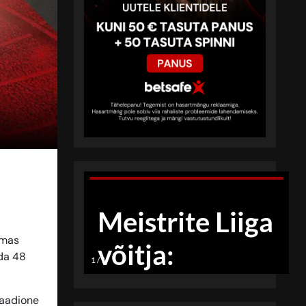
lmas
rda 48
taadione