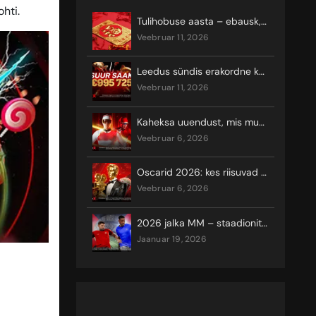
hti.
Tulihobuse aasta – ebausk, õnn ja kuumad keerutused
veebruar 11, 2026
Leedus sündis erakordne kasiinovõit ligi miljoni euro eest
veebruar 11, 2026
Kaheksa uuendust, mis muudavad 2026. aasta taliolümpiamängude vaatamist ja seal võistlemist
veebruar 6, 2026
Oscarid 2026: kes riisuvad koore?
veebruar 6, 2026
2026 jalka MM – staadionite asukohad
jaanuar 19, 2026