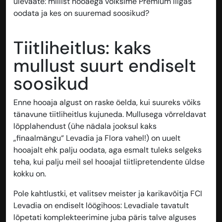
ülevaate: millist hooaega võiksime Premium liigas
oodata ja kes on suuremad soosikud?
Tiitliheitlus: kaks
mullust suurt endiselt
soosikud
Enne hooaja algust on raske öelda, kui suureks võiks
tänavune tiitliheitlus kujuneda. Mullusega võrreldavat
lõpplahendust (ühe nädala jooksul kaks
„finaalmängu“ Levadia ja Flora vahel!) on uuelt
hooajalt ehk palju oodata, aga esmalt tuleks selgeks
teha, kui palju meil sel hooajal tiitlipretendente üldse
kokku on.
Pole kahtlustki, et valitsev meister ja karikavõitja FCI
Levadia on endiselt löögihoos: Levadiale tavatult
lõpetati komplekteerimine juba päris talve alguses