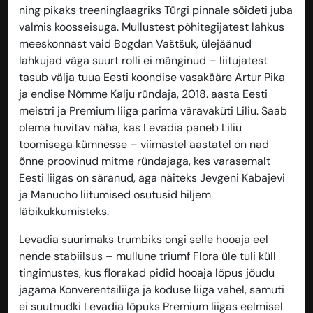
ning pikaks treeninglaagriks Türgi pinnale sõideti juba
valmis koosseisuga. Mullustest põhitegijatest lahkus
meeskonnast vaid Bogdan Vaštšuk, ülejäänud
lahkujad väga suurt rolli ei mänginud – liitujatest
tasub välja tuua Eesti koondise vasakääre Artur Pika
ja endise Nõmme Kalju ründaja, 2018. aasta Eesti
meistri ja Premium liiga parima väravaküti Liliu. Saab
olema huvitav näha, kas Levadia paneb Liliu
toomisega kümnesse – viimastel aastatel on nad
õnne proovinud mitme ründajaga, kes varasemalt
Eesti liigas on säranud, aga näiteks Jevgeni Kabajevi
ja Manucho liitumised osutusid hiljem
läbikukkumisteks.
Levadia suurimaks trumbiks ongi selle hooaja eel
nende stabiilsus – mullune triumf Flora üle tuli küll
tingimustes, kus florakad pidid hooaja lõpus jõudu
jagama Konverentsiliiga ja koduse liiga vahel, samuti
ei suutnudki Levadia lõpuks Premium liigas eelmisel