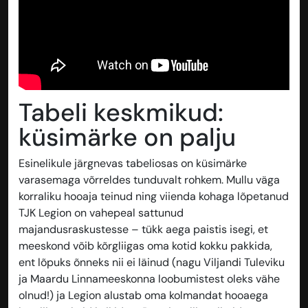
Tabeli keskmikud:
küsimärke on palju
Esinelikule järgnevas tabeliosas on küsimärke
varasemaga võrreldes tunduvalt rohkem. Mullu väga
korraliku hooaja teinud ning viienda kohaga lõpetanud
TJK Legion on vahepeal sattunud
majandusraskustesse – tükk aega paistis isegi, et
meeskond võib kõrgliigas oma kotid kokku pakkida,
ent lõpuks õnneks nii ei läinud (nagu Viljandi Tuleviku
ja Maardu Linnameeskonna loobumistest oleks vähe
olnud!) ja Legion alustab oma kolmandat hooaega