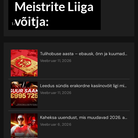
Tulihobuse aasta – ebausk, õnn ja kuumad keerutused
veebruar 11, 2026
Leedus sündis erakordne kasiinovõit ligi miljoni euro eest
veebruar 11, 2026
Kaheksa uuendust, mis muudavad 2026. aasta taliolümpiamängude vaatamist ja seal võistlemist
veebruar 6, 2026