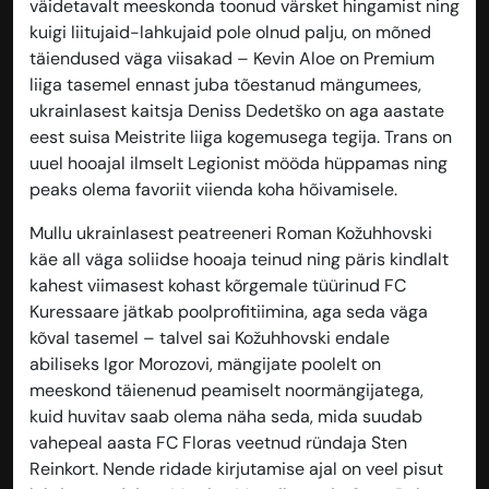
väidetavalt meeskonda toonud värsket hingamist ning
kuigi liitujaid-lahkujaid pole olnud palju, on mõned
täiendused väga viisakad – Kevin Aloe on Premium
liiga tasemel ennast juba tõestanud mängumees,
ukrainlasest kaitsja Deniss Dedetško on aga aastate
eest suisa Meistrite liiga kogemusega tegija. Trans on
uuel hooajal ilmselt Legionist mööda hüppamas ning
peaks olema favoriit viienda koha hõivamisele.
Mullu ukrainlasest peatreeneri Roman Kožuhhovski
käe all väga soliidse hooaja teinud ning päris kindlalt
kahest viimasest kohast kõrgemale tüürinud FC
Kuressaare jätkab poolprofitiimina, aga seda väga
kõval tasemel – talvel sai Kožuhhovski endale
abiliseks Igor Morozovi, mängijate poolelt on
meeskond täienenud peamiselt noormängijatega,
kuid huvitav saab olema näha seda, mida suudab
vahepeal aasta FC Floras veetnud ründaja Sten
Reinkort. Nende ridade kirjutamise ajal on veel pisut