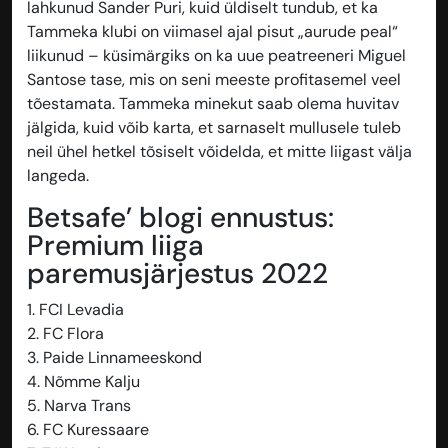
lahkunud Sander Puri, kuid üldiselt tundub, et ka
Tammeka klubi on viimasel ajal pisut „aurude peal“
liikunud – küsimärgiks on ka uue peatreeneri Miguel
Santose tase, mis on seni meeste profitasemel veel
tõestamata. Tammeka minekut saab olema huvitav
jälgida, kuid võib karta, et sarnaselt mullusele tuleb
neil ühel hetkel tõsiselt võidelda, et mitte liigast välja
langeda.
Betsafe’ blogi ennustus:
Premium liiga
paremusjärjestus 2022
1. FCI Levadia
2. FC Flora
3. Paide Linnameeskond
4. Nõmme Kalju
5. Narva Trans
6. FC Kuressaare