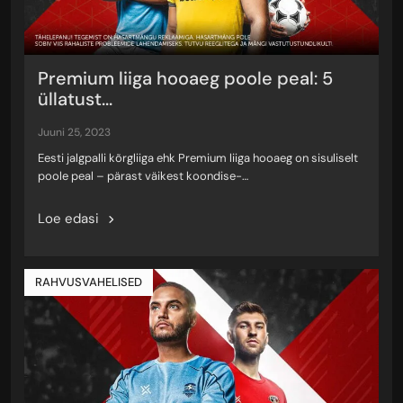
Premium liiga hooaeg poole peal: 5
üllatust...
juuni 25, 2023
Eesti jalgpalli kõrgliiga ehk Premium liiga hooaeg on sisuliselt
poole peal – pärast väikest koondise-…
Loe edasi
RAHVUSVAHELISED