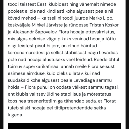
toodi teistest Eesti klubidest ning vähemalt nimede
poolest ei ole nad kindlasti kohe algusest peale nii
kõvad mehed – kaitseliini toodi juurde Marko Lipp,
keskväljale Mihkel Järviste ja ründesse Tristan Koskor
ja Aleksandr Šapovalov. Flora hooaja ettevalmistus,
mis algas eelmise väga pikaks veninud hooaja tõttu
niigi teistest pisut hiljem, on olnud häiritud
koroonamuredest ja sellist stabiilsust nagu Levadias
pole nad hooaja alustuseks veel leidnud. Reede õhtul
toimuv superkarikafinaal annab meile Flora seisust
esimese aimduse, kuid oleks üllatav, kui nad
suudaksid kohe algusest peale Levadiaga sammu
hoida – Flora puhul on oodata väikest sammu tagasi,
ent klubis valitsev üldine stabiilsus ja mõtestatus
koos hea treeneritetiimiga tähendab seda, et Florat
tuleb siiski hooaja eel tiitlipretendentide sekka
lugeda.