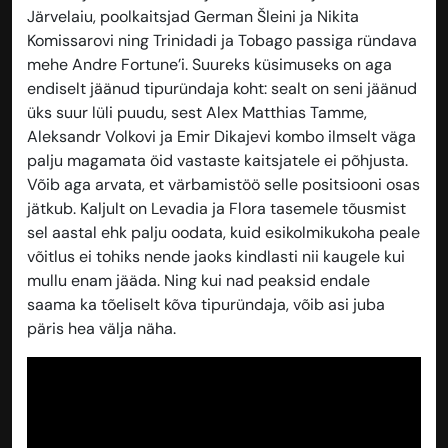
Järvelaiu, poolkaitsjad German Šleini ja Nikita
Komissarovi ning Trinidadi ja Tobago passiga ründava
mehe Andre Fortune’i. Suureks küsimuseks on aga
endiselt jäänud tipuründaja koht: sealt on seni jäänud
üks suur lüli puudu, sest Alex Matthias Tamme,
Aleksandr Volkovi ja Emir Dikajevi kombo ilmselt väga
palju magamata öid vastaste kaitsjatele ei põhjusta.
Võib aga arvata, et värbamistöö selle positsiooni osas
jätkub. Kaljult on Levadia ja Flora tasemele tõusmist
sel aastal ehk palju oodata, kuid esikolmikukoha peale
võitlus ei tohiks nende jaoks kindlasti nii kaugele kui
mullu enam jääda. Ning kui nad peaksid endale
saama ka tõeliselt kõva tipuründaja, võib asi juba
päris hea välja näha.