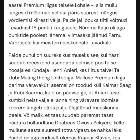
aastal Premium liigas teisele kohale -, siis mullu
langesid mõlemad sellest päris suurest mängus
võrdlemisi kiiresti välja. Paide jäi lõpuks tiitli võitnud
Levadiast 16 punkti kaugusele, Nõmme Kalju oli aga
punktide poolest lähemal viimaseks jäänud Pärnu
Vaprusele kui meistermeeskonnale Levadiale.
Paide puhul on suureks küsimuseks see, kui hästi
suudab meeskond asendada eelmise poolteise
hooaja esiründaja Henri Anieri, kes liitus talvel Tai
klubi MuangThong Unitediga. Mulluse Premium liiga
parima väravaküti asemel on toodud küll Kaimar Saag
ja Robi Saarma, kuid on päevselge, et Anieri taset
kumbki neist välja ei anna ning väravate löömise
koorem langeb päris palju ülejäänud meeskonna
peale. Võimalik, et taas suudab paremat taset
näidata hollandlane Deabeas Owusu Sekyere, kelle
mullune aasta suuresti totra vigastuse nahka läks.
Paidel on aga endiselt olemas Ragnar Klavan, kes