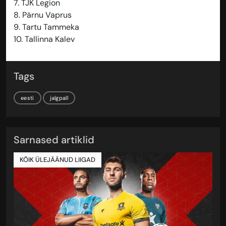
7. TJK Legion
8. Pärnu Vaprus
9. Tartu Tammeka
10. Tallinna Kalev
Tags
eesti
jalgpall
Sarnased artiklid
KÕIK ÜLEJÄÄNUD LIIGAD