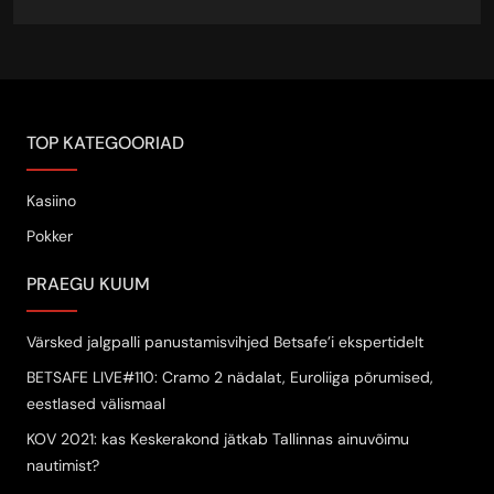
TOP KATEGOORIAD
Kasiino
Pokker
PRAEGU KUUM
Värsked jalgpalli panustamisvihjed Betsafe’i ekspertidelt
BETSAFE LIVE#110: Cramo 2 nädalat, Euroliiga põrumised,
eestlased välismaal
KOV 2021: kas Keskerakond jätkab Tallinnas ainuvõimu
nautimist?