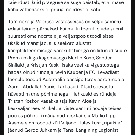
täiendust, kuid praeguse seisuga paistab, et viimase
koha vältimiseks ei pruugi nendest piisata.
Tammeka ja Vapruse vastasseisus on selge sammu
edasi teinud pärnakad: kui mullu toetuti olude sunnil
suuresti oma noortele ja väljastpoolt toodi sisse
üksikud mängijad, siis seekord alustati
komplekteerimisega varakult: tiimiga on liitunud suure
Premium liiga kogemusega Martin Kase, Sander
Sinilaid ja Kristjan Kask, lisaks veel ka vigastustega
hädas olnud ründaja Kevin Kauber ja FCI Levadiast
laenule toodud Austraalia passiga terav ääreründaja
Aamir Abdallah Yunis. Tartlased jätsid seevastu
hüvasti mitme põhimehega – lahkusid esiründaja
Tristan Koskor, vasakkaitsja Kevin Aloe ja
keskväljamees Mihkel Järviste, samuti hooaja teises
pooles põhirolli mänginud keskkaitsja Marko Lipp.
Asemele on toodud küll Viljandi Tulevikust „ripakile“
jäänud Gerdo Juhkam ja Tanel Lang ning Legionist