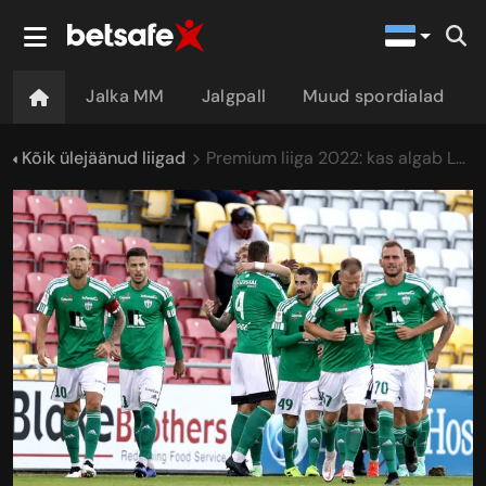
Jalka MM
Jalgpall
Muud spordialad
Kõik ülejäänud liigad
Premium liiga 2022: kas algab Levadia valitsusaeg? Ennustame Premium liiga paremusjärjestust