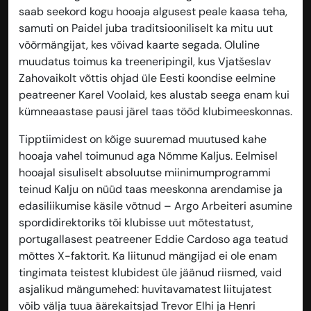
saab seekord kogu hooaja algusest peale kaasa teha,
samuti on Paidel juba traditsiooniliselt ka mitu uut
võõrmängijat, kes võivad kaarte segada. Oluline
muudatus toimus ka treeneripingil, kus Vjatšeslav
Zahovaikolt võttis ohjad üle Eesti koondise eelmine
peatreener Karel Voolaid, kes alustab seega enam kui
kümneaastase pausi järel taas tööd klubimeeskonnas.
Tipptiimidest on kõige suuremad muutused kahe
hooaja vahel toimunud aga Nõmme Kaljus. Eelmisel
hooajal sisuliselt absoluutse miinimumprogrammi
teinud Kalju on nüüd taas meeskonna arendamise ja
edasiliikumise käsile võtnud – Argo Arbeiteri asumine
spordidirektoriks tõi klubisse uut mõtestatust,
portugallasest peatreener Eddie Cardoso aga teatud
mõttes X-faktorit. Ka liitunud mängijad ei ole enam
tingimata teistest klubidest üle jäänud riismed, vaid
asjalikud mängumehed: huvitavamatest liitujatest
võib välja tuua äärekaitsjad Trevor Elhi ja Henri