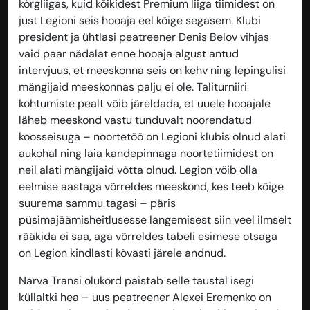
kõrgliigas, kuid kõikidest Premium liiga tiimidest on
just Legioni seis hooaja eel kõige segasem. Klubi
president ja ühtlasi peatreener Denis Belov vihjas
vaid paar nädalat enne hooaja algust antud
intervjuus, et meeskonna seis on kehv ning lepingulisi
mängijaid meeskonnas palju ei ole. Taliturniiri
kohtumiste pealt võib järeldada, et uuele hooajale
läheb meeskond vastu tunduvalt noorendatud
koosseisuga – noortetöö on Legioni klubis olnud alati
aukohal ning laia kandepinnaga noortetiimidest on
neil alati mängijaid võtta olnud. Legion võib olla
eelmise aastaga võrreldes meeskond, kes teeb kõige
suurema sammu tagasi – päris
püsimajäämisheitlusesse langemisest siin veel ilmselt
rääkida ei saa, aga võrreldes tabeli esimese otsaga
on Legion kindlasti kõvasti järele andnud.
Narva Transi olukord paistab selle taustal isegi
küllaltki hea – uus peatreener Alexei Eremenko on