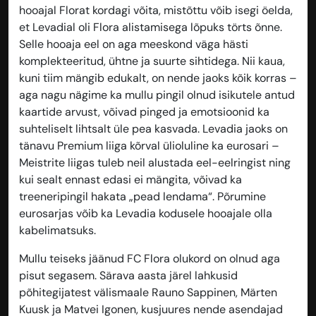
hooajal Florat kordagi võita, mistõttu võib isegi öelda,
et Levadial oli Flora alistamisega lõpuks törts õnne.
Selle hooaja eel on aga meeskond väga hästi
komplekteeritud, ühtne ja suurte sihtidega. Nii kaua,
kuni tiim mängib edukalt, on nende jaoks kõik korras –
aga nagu nägime ka mullu pingil olnud isikutele antud
kaartide arvust, võivad pinged ja emotsioonid ka
suhteliselt lihtsalt üle pea kasvada. Levadia jaoks on
tänavu Premium liiga kõrval ülioluline ka eurosari –
Meistrite liigas tuleb neil alustada eel-eelringist ning
kui sealt ennast edasi ei mängita, võivad ka
treeneripingil hakata „pead lendama“. Põrumine
eurosarjas võib ka Levadia kodusele hooajale olla
kabelimatsuks.
Mullu teiseks jäänud FC Flora olukord on olnud aga
pisut segasem. Särava aasta järel lahkusid
põhitegijatest välismaale Rauno Sappinen, Märten
Kuusk ja Matvei Igonen, kusjuures nende asendajad