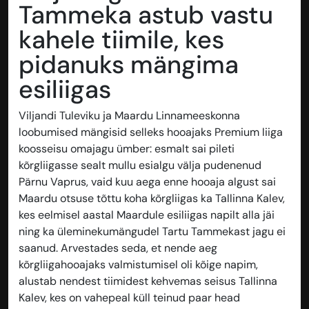
Tammeka astub vastu
kahele tiimile, kes
pidanuks mängima
esiliigas
Viljandi Tuleviku ja Maardu Linnameeskonna
loobumised mängisid selleks hooajaks Premium liiga
koosseisu omajagu ümber: esmalt sai pileti
kõrgliigasse sealt mullu esialgu välja pudenenud
Pärnu Vaprus, vaid kuu aega enne hooaja algust sai
Maardu otsuse tõttu koha kõrgliigas ka Tallinna Kalev,
kes eelmisel aastal Maardule esiliigas napilt alla jäi
ning ka üleminekumängudel Tartu Tammekast jagu ei
saanud. Arvestades seda, et nende aeg
kõrgliigahooajaks valmistumisel oli kõige napim,
alustab nendest tiimidest kehvemas seisus Tallinna
Kalev, kes on vahepeal küll teinud paar head