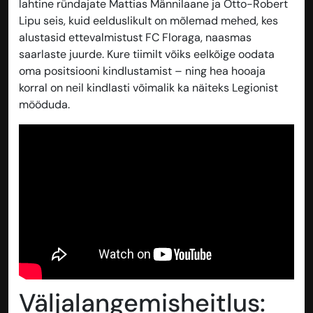
lahtine ründajate Mattias Männilaane ja Otto-Robert
Lipu seis, kuid eelduslikult on mõlemad mehed, kes
alustasid ettevalmistust FC Floraga, naasmas
saarlaste juurde. Kure tiimilt võiks eelkõige oodata
oma positsiooni kindlustamist – ning hea hooaja
korral on neil kindlasti võimalik ka näiteks Legionist
mööduda.
Väljalangemisheitlus: