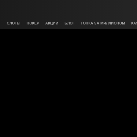
Т
СЛОТЫ
ПОКЕР
АКЦИИ
БЛОГ
ГОНКА ЗА МИЛЛИОНОМ
КА