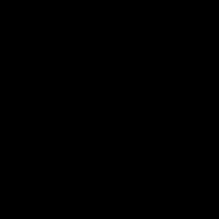
Полная история ставок
Настройки