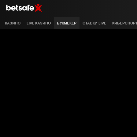
КАЗИНО
LIVE КАЗИНО
БУКМЕКЕР
СТАВКИ LIVE
КИБЕРСПОР