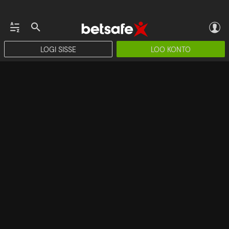
LOGI SISSE
LOO KONTO