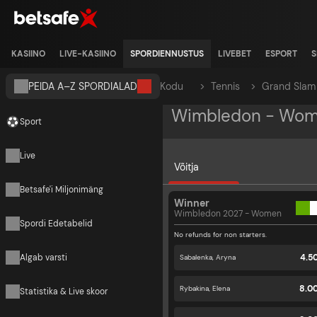
KASIINO
LIVE-KASIINO
SPORDIENNUSTUS
LIVEBET
ESPORT
S
PEIDA A–Z SPORDIALAD
Kodu
>
Tennis
>
Grand Slam
Wimbledon - Wo
Sport
Live
Võitja
Betsafe'i Miljonimäng
Winner
Wimbledon 2027 - Women
Spordi Edetabelid
No refunds for non starters.
Algab varsti
4.5
Sabalenka, Aryna
8.0
Rybakina, Elena
Statistika & Live skoor