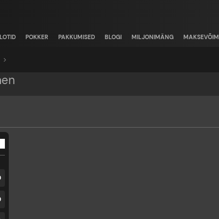
LOTID
POKKER
PAKKUMISED
BLOGI
MILJONIMÄNG
MAKSEVÕIM
>
men
0
0