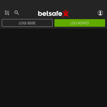
LOGI SISSE
LOO KONTO