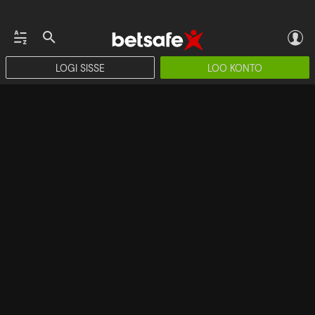
LOGI SISSE
LOO KONTO