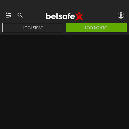
LOGI SISSE
LOO KONTO