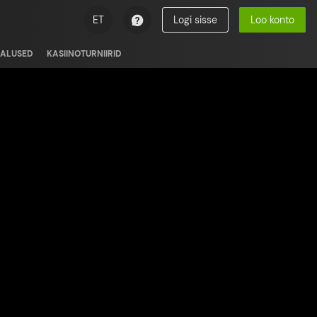
ET
Logi sisse
Loo konto
English
ALUSED
KASIINOTURNIIRID
Eesti
Русский