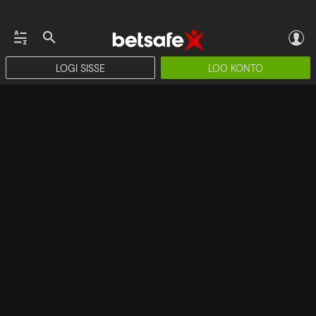
LOGI SISSE
LOO KONTO