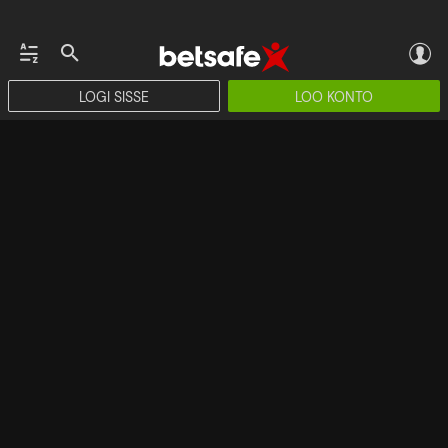
LOGI SISSE
LOO KONTO