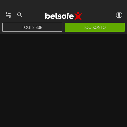
LOGI SISSE
LOO KONTO