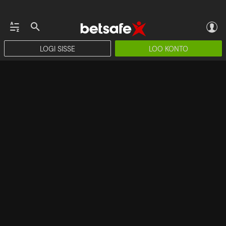
LOGI SISSE
LOO KONTO