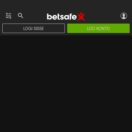
LOGI SISSE
LOO KONTO