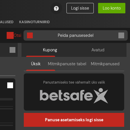
Logi sisse
Loo konto
ALUSED
KASIINOTURNIIRID
Otsi
Peida panusesedel
Kupong
Avatud
Üksik
Mitmikpanuste tabel
Mitmikpanused
Panustamiseks tee vähemalt üks valik
Panuse asetamiseks logi sisse