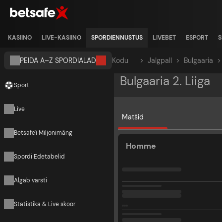
KASIINO
LIVE-KASIINO
SPORDIENNUSTUS
LIVEBET
ESPORT
S
PEIDA A–Z SPORDIALAD
Kodu
>
Jalgpall
>
Bulgaaria
>
Bulgaaria 2. Liiga
Sport
Live
Matšid
Betsafe'i Miljonimäng
Homme
Spordi Edetabelid
Algab varsti
Statistika & Live skoor