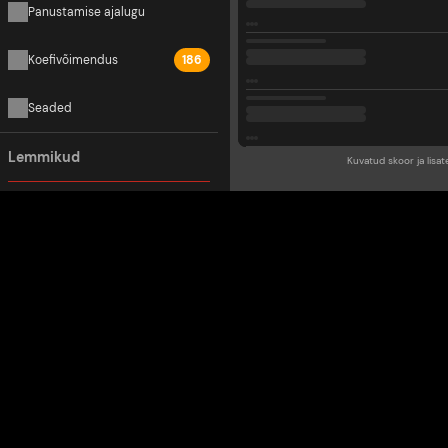
Panustamise ajalugu
Koefivõimendus
186
Seaded
Lemmikud
Kuvatud skoor ja lisat
Lemmikutesse lisamiseks klõpsa täheikoonil
Populaarsed võistlused
UEFA Meistrite Liiga
Euroopa Liiga
Conference League