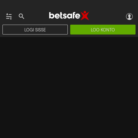
LOGI SISSE
LOO KONTO