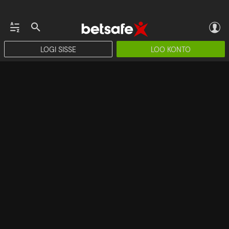
LOGI SISSE
LOO KONTO