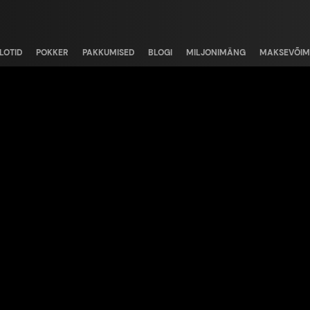
LOTID
POKKER
PAKKUMISED
BLOGI
MILJONIMÄNG
MAKSEVÕIM