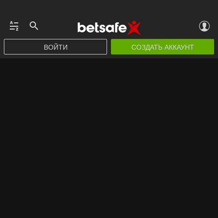
ВОЙТИ
СОЗДАТЬ АККАУНТ